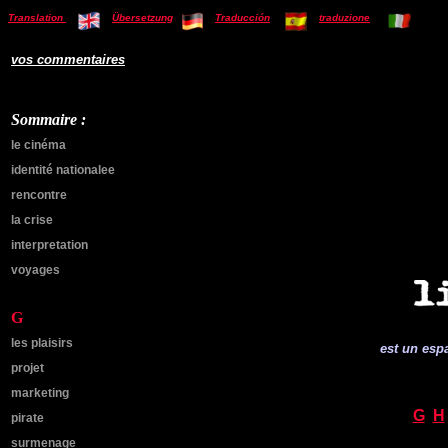
Translation
Übersetzung
Traducción
traduzione
vos commentaires
Sommaire :
le cinéma
identité nationalee
rencontre
la crise
interpretation
voyages
G
les plaisirs
est un espa
projet
marketing
G
H
pirate
surmenage