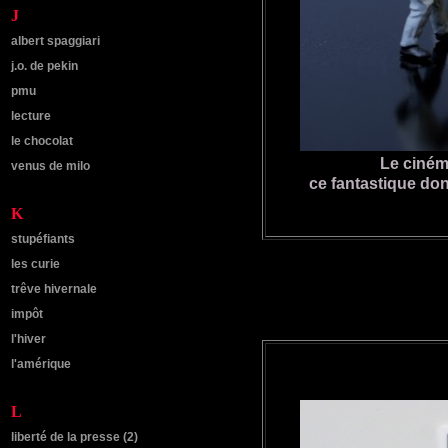
J
albert spaggiari
j.o. de pekin
pmu
lecture
le chocolat
Le ciném
venus de milo
ce fantastique dont
K
stupéfiants
les curie
trêve hivernale
impôt
l'hiver
l'amérique
L
liberté de la presse (2)