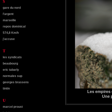
S
gare du nord
l'argent
marseille
repos dominical
574,8 Km/h
j'accuse
T
les syndicats
beaubourg
eric tabarly
normales sup
georges brassens
tintin
Les empires 
Une p
U
marcel proust